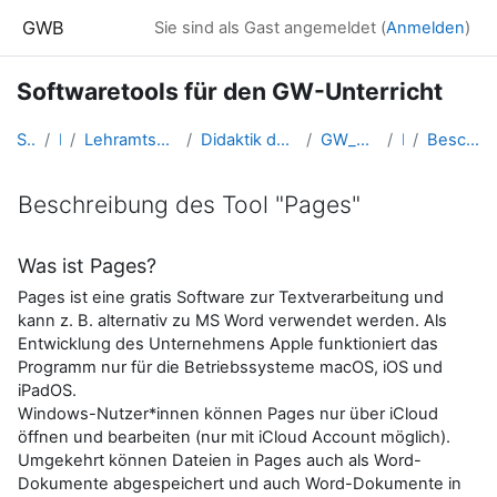
Zum Hauptinhalt
GWB
Sie sind als Gast angemeldet (
Anmelden
)
Softwaretools für den GW-Unterricht
Startseite
Kurse
Lehramtsausbildung GW im Cluster Österreich Mitte
Didaktik der Geo- und Wirtschaftsmedien (GW B 5.2)
GW_FDgeomedien_Softwaretools
Pages
Beschreibung des Tool "Pages"
Beschreibung des Tool "Pages"
Abschlussbedingungen
Was ist Pages?
Pages ist eine gratis Software zur Textverarbeitung und
kann z. B. alternativ zu MS Word verwendet werden. Als
Entwicklung des Unternehmens Apple funktioniert das
Programm nur für die Betriebssysteme macOS, iOS und
iPadOS.
Windows-Nutzer*innen können Pages nur über iCloud
öffnen und bearbeiten (nur mit iCloud Account möglich).
Umgekehrt können Dateien in Pages auch als Word-
Dokumente abgespeichert und auch Word-Dokumente in