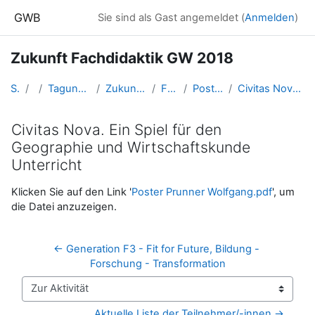
Zum Hauptinhalt
GWB
Sie sind als Gast angemeldet (
Anmelden
)
Zukunft Fachdidaktik GW 2018
Startseite
Kurse
Tagungen, Events und Arbeitsgemeinschaften GW
Zukunft Fachdidaktik GW - "Schlierbach-Tagung"
FD_GW_Schlierbach2018
Postersession (25.04.2018, 8:30-9:30)
Civitas Nova. Ein Spiel für den Geographie und Wirtschaftskunde Unterricht
Civitas Nova. Ein Spiel für den
Geographie und Wirtschaftskunde
Unterricht
Abschlussbedingungen
Klicken Sie auf den Link '
Poster Prunner Wolfgang.pdf
', um
die Datei anzuzeigen.
← Generation F3 - Fit for Future, Bildung - 
Forschung - Transformation
Zur Aktivität
Aktuelle Liste der Teilnehmer/-innen →