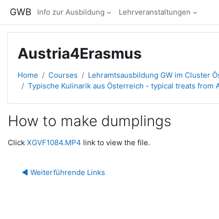
Skip to main content
GWB
Info zur Ausbildung
Lehrveranstaltungen
Austria4Erasmus
Home
Courses
Lehramtsausbildung GW im Cluster Ös
Typische Kulinarik aus Österreich - typical treats from 
How to make dumplings
Completion requirements
Click
XGVF1084.MP4
link to view the file.
◀︎ Weiterführende Links