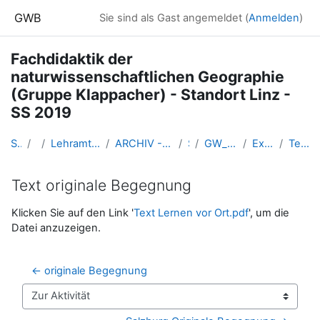
Zum Hauptinhalt
GWB
Sie sind als Gast angemeldet (
Anmelden
)
Fachdidaktik der
naturwissenschaftlichen Geographie
(Gruppe Klappacher) - Standort Linz -
SS 2019
Startseite
Kurse
Lehramtsausbildung GW im Cluster Österreich Mitte
ARCHIV - Lehrveranstaltungen am Standort Linz - seit 2016
SS 2019
GW_FDnawiGeo_2019ss_Klappacher
Exkursion am Fr. 3.5.2019
Text originale Begegnung
Text originale Begegnung
Abschlussbedingungen
Klicken Sie auf den Link '
Text Lernen vor Ort.pdf
', um die
Datei anzuzeigen.
← originale Begegnung
Zur Aktivität