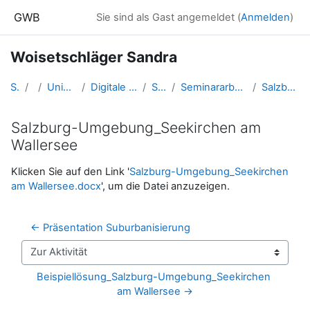
Zum Hauptinhalt
GWB
Sie sind als Gast angemeldet (
Anmelden
)
Woisetschläger Sandra
Startseite
Kurse
Universität Salzburg - 2017 und davor
Digitale Information - SS 2013 - Studentische Lernkurse
Sandra Woisetschläger
Seminararbeit_Entwicklung und Verteilung der österreichischen Bevölkerung
Salzburg-Umgebung_Seekirchen am Wallersee
Salzburg-Umgebung_Seekirchen am
Wallersee
Abschlussbedingungen
Klicken Sie auf den Link '
Salzburg-Umgebung_Seekirchen
am Wallersee.docx
', um die Datei anzuzeigen.
← Präsentation Suburbanisierung
Zur Aktivität
Beispiellösung_Salzburg-Umgebung_Seekirchen 
am Wallersee →