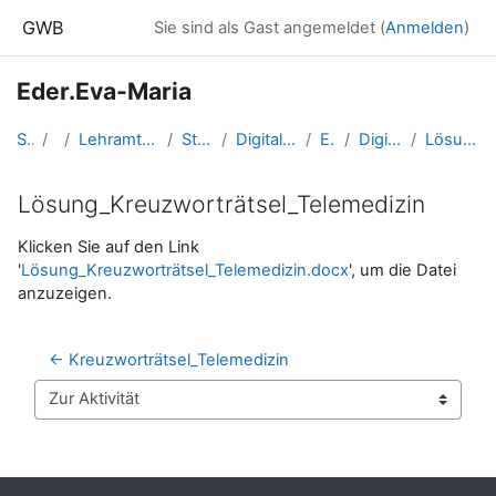
Zum Hauptinhalt
GWB
Sie sind als Gast angemeldet (
Anmelden
)
Eder.Eva-Maria
Startseite
Kurse
Lehramtsausbildung GW im Cluster Österreich Mitte
Studentische Lernkurse
Digitale Grundbildung - Salzburg, SS 2019
Eder.Eva-Maria
Digitalisierung im Pflegebereich
Lösung_Kreuzworträtsel_Telemedizin
Lösung_Kreuzworträtsel_Telemedizin
Abschlussbedingungen
Klicken Sie auf den Link
'
Lösung_Kreuzworträtsel_Telemedizin.docx
', um die Datei
anzuzeigen.
← Kreuzworträtsel_Telemedizin
Zur Aktivität
Blöcke
Ergänzungsblöcke