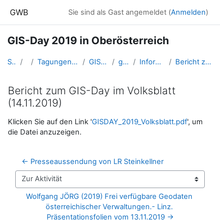
Zum Hauptinhalt
GWB
Sie sind als Gast angemeldet (
Anmelden
)
GIS-Day 2019 in Oberösterreich
Startseite
Kurse
Tagungen, Events und Arbeitsgemeinschaften GW
GIS-Day in Oberösterreich
gisday_2019_ooe
Informationen zum GIS-Day 2019
Bericht zum GIS-Day im Volksblatt (14.11.2019)
Bericht zum GIS-Day im Volksblatt
(14.11.2019)
Abschlussbedingungen
Klicken Sie auf den Link '
GISDAY_2019_Volksblatt.pdf
', um
die Datei anzuzeigen.
← Presseaussendung von LR Steinkellner
Zur Aktivität
Wolfgang JÖRG (2019) Frei verfügbare Geodaten 
österreichischer Verwaltungen.- Linz. 
Präsentationsfolien vom 13.11.2019 →