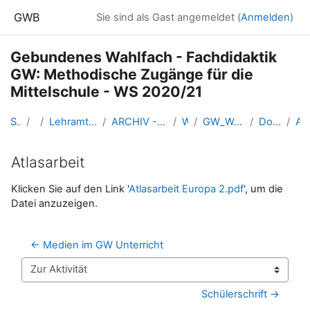
Zum Hauptinhalt
GWB
Sie sind als Gast angemeldet (
Anmelden
)
Gebundenes Wahlfach - Fachdidaktik
GW: Methodische Zugänge für die
Mittelschule - WS 2020/21
Startseite
Kurse
Lehramtsausbildung GW im Cluster Österreich Mitte
ARCHIV - Lehrveranstaltungen am Standort Linz - seit 2016
WS_2020/21
GW_Wahlfach_MethodikMittelschule_2020ws
Do. 15.10.2020 (Kuschnigg)
Atlasarbei
Atlasarbeit
Abschlussbedingungen
Klicken Sie auf den Link '
Atlasarbeit Europa 2.pdf
', um die
Datei anzuzeigen.
← Medien im GW Unterricht
Zur Aktivität
Schülerschrift →