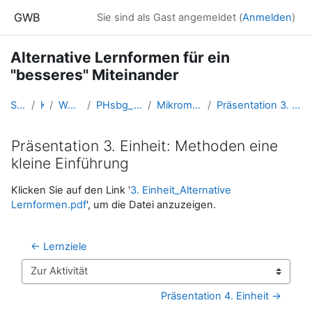
Zum Hauptinhalt
GWB
Sie sind als Gast angemeldet (
Anmelden
)
Alternative Lernformen für ein
"besseres" Miteinander
Startseite
Kurse
Weitere Lernkurse
PHsbg_primar01_Stieger_2021ss
Mikromethoden: Klein aber oho!
Präsentation 3. Einheit: Methoden eine kleine Einführung
Präsentation 3. Einheit: Methoden eine
kleine Einführung
Abschlussbedingungen
Klicken Sie auf den Link '
3. Einheit_Alternative
Lernformen.pdf
', um die Datei anzuzeigen.
← Lernziele
Zur Aktivität
Präsentation 4. Einheit →