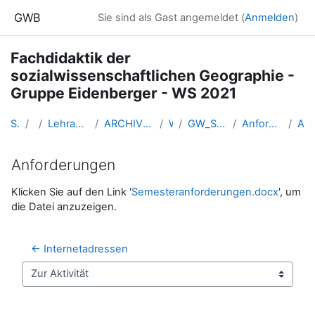
Zum Hauptinhalt
GWB
Sie sind als Gast angemeldet (
Anmelden
)
Fachdidaktik der
sozialwissenschaftlichen Geographie -
Gruppe Eidenberger - WS 2021
Startseite
Kurse
Lehramtsausbildung GW im Cluster Österreich Mitte
ARCHIV - Lehrveranstaltungen am Standort Linz - seit 2016
WS 2021/22
GW_SowiGeo_Fachdidaktik_Eidenberger_2021ws
Anforderungen zur positiven Absolvierung der UV
Anforderungen
Anforderungen
Abschlussbedingungen
Klicken Sie auf den Link '
Semesteranforderungen.docx
', um
die Datei anzuzeigen.
← Internetadressen
Zur Aktivität
Blöcke