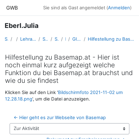
Zum Hauptinhalt
GWB
Sie sind als Gast angemeldet (
Anmelden
)
Eberl.Julia
Startseite
Kurse
Lehramtsausbildung GW im Cluster Österreich Mitte
Studentische Lernkurse
Studienbeginn 2020
Eberl.Julia
GIS-Day Arbeitsaufgaben + A 27.1
Hilfestellung zu Basemap.at - Hier ist noch einmal kurz aufgezeigt welche Funktion du bei Basemap.at brauchst und wie du sie findest
Hilfestellung zu Basemap.at - Hier ist
noch einmal kurz aufgezeigt welche
Funktion du bei Basemap.at brauchst und
wie du sie findest
Abschlussbedingungen
Klicken Sie auf den Link '
Bildschirmfoto 2021-11-02 um
12.28.18.png
', um die Datei anzuzeigen.
← Hier geht es zur Webseite von Basemap
Zur Aktivität