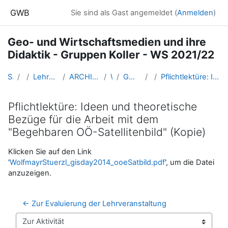
Zum Hauptinhalt
GWB
Sie sind als Gast angemeldet (
Anmelden
)
Geo- und Wirtschaftsmedien und ihre
Didaktik - Gruppen Koller - WS 2021/22
Startseite
Kurse
Lehramtsausbildung GW im Cluster Österreich Mitte
ARCHIV - Lehrveranstaltungen am Standort Linz - seit 2016
WS 2021/22
GW_Geomedien_Fachdidaktik_2021ws
DI-FD
Pflichtlektüre: Ideen und theoretische Bezüge für die Arbeit mit dem "Begehbaren OÖ-Satellitenbild" (Kopie)
Pflichtlektüre: Ideen und theoretische
Bezüge für die Arbeit mit dem
"Begehbaren OÖ-Satellitenbild" (Kopie)
Abschlussbedingungen
Klicken Sie auf den Link
'
WolfmayrStuerzl_gisday2014_ooeSatbild.pdf
', um die Datei
anzuzeigen.
← Zur Evaluierung der Lehrveranstaltung
Zur Aktivität