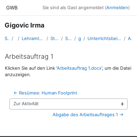
Zum Hauptinhalt
GWB
Sie sind als Gast angemeldet (
Anmelden
)
Gigovic Irma
Startseite
Kurse
Lehramtsausbildung GW im Cluster Österreich Mitte
Studentische Lernkurse
Studienbeginn 2019
gigovic.irma
Unterrichtsbeispiel zur Kartenarbeit: Raumordnung und -nutzung einer Stadt
Arbeitsauftrag 1
Arbeitsauftrag 1
Abschlussbedingungen
Klicken Sie auf den Link '
Arbeitsauftrag 1.docx
', um die Datei
anzuzeigen.
← Resümee: Human Footprint
Zur Aktivität
Abgabe des Arbeitsauftrages 1 →
Blöcke
Ergänzungsblöcke