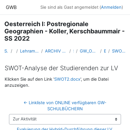
Zum Hauptinhalt
GWB
Sie sind als Gast angemeldet (
Anmelden
)
Oesterreich I: Postregionale
Geographien - Koller, Kerschbaummair -
SS 2022
Startseite
Kurse
Lehramtsausbildung GW im Cluster Österreich Mitte
ARCHIV - Lehrveranstaltungen am Standort Linz - seit 2016
SS_2022
GW_OEsterreichI_Koller_Kerschbaummair_2022ss
Evaluierung
SWOT-Analyse der Studierenden zur LV
SWOT-Analyse der Studierenden zur LV
Abschlussbedingungen
Klicken Sie auf den Link '
SWOT2.docx
', um die Datei
anzuzeigen.
← Linkliste von ONLINE verfügbaren GW-
SCHULBÜCHERN
Zur Aktivität
Evaluierung der Hybrid-Durchführung dieser LV 