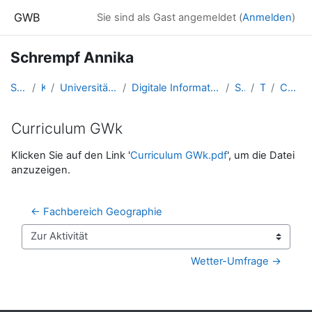
Zum Hauptinhalt
GWB
Sie sind als Gast angemeldet (
Anmelden
)
Schrempf Annika
Startseite
Kurse
Universität Salzburg - 2017 und davor
Digitale Information - SS 2016 - Studentische Lernkurse
Schrempf
Topic 1
Curriculum GWk
Curriculum GWk
Abschlussbedingungen
Klicken Sie auf den Link '
Curriculum GWk.pdf
', um die Datei
anzuzeigen.
← Fachbereich Geographie
Zur Aktivität
Wetter-Umfrage →
Blöcke
Ergänzungsblöcke