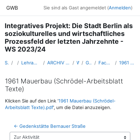
Zum Hauptinhalt
GWB
Sie sind als Gast angemeldet (
Anmelden
)
Integratives Projekt: Die Stadt Berlin als
soziokulturelles und wirtschaftliches
Prozessfeld der letzten Jahrzehnte -
WS 2023/24
Startseite
Kurse
Lehramtsausbildung GW im Cluster Österreich Mitte
ARCHIV - Lehrveranstaltungen am Standort Linz - seit 2016
WS_2023/24
GW_IP_Berlin_2023ws
Fachliche und inhaltliche Informationen
1961 Mauerbau (Schrödel-Arbeitsblatt Texte)
1961 Mauerbau (Schrödel-Arbeitsblatt
Texte)
Abschlussbedingungen
Klicken Sie auf den Link '
1961 Mauerbau (Schrödel-
Arbeitsblatt Texte).pdf
', um die Datei anzuzeigen.
← Gedenkstätte Bernauer Straße