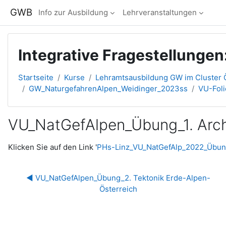
Zum Hauptinhalt
GWB
Info zur Ausbildung
Lehrveranstaltungen
Integrative Fragestellungen
Startseite
Kurse
Lehramtsausbildung GW im Cluster Ö
GW_NaturgefahrenAlpen_Weidinger_2023ss
VU-Fol
VU_NatGefAlpen_Übung_1. Arch
Abschlussbedingungen
Klicken Sie auf den Link '
PHs-Linz_VU_NatGefAlp_2022_Übung_
◀︎ VU_NatGefAlpen_Übung_2. Tektonik Erde-Alpen-
Österreich