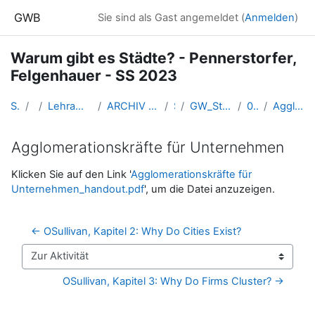
Zum Hauptinhalt
GWB
Sie sind als Gast angemeldet (
Anmelden
)
Warum gibt es Städte? - Pennerstorfer,
Felgenhauer - SS 2023
Startseite
Kurse
Lehramtsausbildung GW im Cluster Österreich Mitte
ARCHIV - Lehrveranstaltungen am Standort Linz - seit 2016
SS_2023
GW_Staedte_Pennerstorfer_Felgenhauer_2023ss
04 - 20. April 2023
Agglomerationskräfte für Unternehmen
Agglomerationskräfte für Unternehmen
Abschlussbedingungen
Klicken Sie auf den Link '
Agglomerationskräfte für
Unternehmen_handout.pdf
', um die Datei anzuzeigen.
← OSullivan, Kapitel 2: Why Do Cities Exist?
Zur Aktivität
OSullivan, Kapitel 3: Why Do Firms Cluster? →