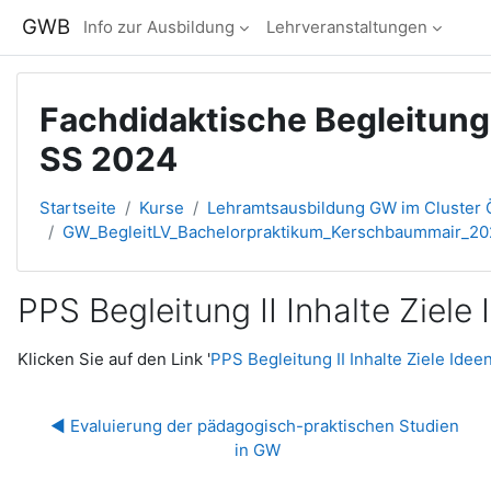
Zum Hauptinhalt
GWB
Info zur Ausbildung
Lehrveranstaltungen
Fachdidaktische Begleitun
SS 2024
Startseite
Kurse
Lehramtsausbildung GW im Cluster Ö
GW_BegleitLV_Bachelorpraktikum_Kerschbaummair_2
PPS Begleitung II Inhalte Ziele
Abschlussbedingungen
Klicken Sie auf den Link '
PPS Begleitung II Inhalte Ziele Idee
◀︎ Evaluierung der pädagogisch-praktischen Studien 
in GW