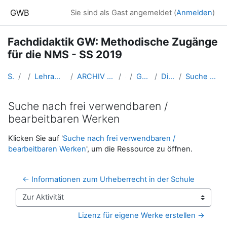
Zum Hauptinhalt
GWB
Sie sind als Gast angemeldet (
Anmelden
)
Fachdidaktik GW: Methodische Zugänge
für die NMS - SS 2019
Startseite
Kurse
Lehramtsausbildung GW im Cluster Österreich Mitte
ARCHIV - Lehrveranstaltungen am Standort Linz - seit 2016
SS 2019
GW_MethodikNMS_2019ss
Di. 9.4.2019 - Di. 21.5.2019
Suche nach frei verwendbaren / bearbeitbaren Werken
Suche nach frei verwendbaren /
bearbeitbaren Werken
Abschlussbedingungen
Klicken Sie auf '
Suche nach frei verwendbaren /
bearbeitbaren Werken
', um die Ressource zu öffnen.
← Informationen zum Urheberrecht in der Schule
Zur Aktivität
Lizenz für eigene Werke erstellen →