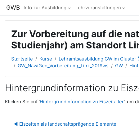
Zum Hauptinhalt
GWB
Info zur Ausbildung
Lehrveranstaltungen
Zur Vorbereitung auf die n
Studienjahr) am Standort Li
Startseite
Kurse
Lehramtsausbildung GW im Cluster Ö
GW_NawiGeo_Vorbereitung_Linz_2019ws
GW
Hint
Hintergrundinformation zu Eisze
Abschlussbedingungen
Klicken Sie auf '
Hintergrundinformation zu Eiszeitalter
', um 
◀︎ Eiszeiten als landschaftsprägende Elemente