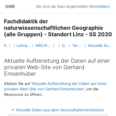
Zum Hauptinhalt
GWB
Sie sind als Gast angemeldet (
Anmelden
)
Fachdidaktik der
naturwissenschaftlichen Geographie
(alle Gruppen) - Standort Linz - SS 2020
Startseite
Kurse
Lehramtsausbildung GW im Cluster Österreich Mitte
ARCHIV - Lehrveranstaltungen am Standort Linz - seit 2016
SS_2020
GW_FDnawiGeo_2020ss
Termin 05: 2. April 2020 - E-Learningphase
Aktuelle Aufbereitung der Daten auf einer privaten Web-Site von Gerhard Emsenhuber
Aktuelle Aufbereitung der Daten auf einer
privaten Web-Site von Gerhard
Emsenhuber
Abschlussbedingungen
Klicken Sie auf '
Aktuelle Aufbereitung der Daten auf einer
privaten Web-Site von Gerhard Emsenhuber
', um die
Ressource zu öffnen.
← Aktuelle Daten aus dem Gesundheitsministerium