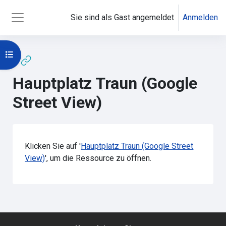
Zum Hauptinhalt
Sie sind als Gast angemeldet
Anmelden
Website-Übersicht
Kursindex öffnen
Hauptplatz Traun (Google
Street View)
Abschlussbedingungen
Klicken Sie auf '
Hauptplatz Traun (Google Street
View)
', um die Ressource zu öffnen.