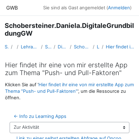
Zum Hauptinhalt
GWB
Sie sind als Gast angemeldet (
Anmelden
)
Schobersteiner.Daniela.DigitaleGrundbil
dungGW
Startseite
Kurse
Lehramtsausbildung GW im Cluster Österreich Mitte
Studentische Lernkurse
Digitale Grundbildung - SS 2021
Schobersteiner.Daniela.DigitaleGrundbildungGW
Learning Apps
Hier findet ihr eine von mir erstellte App zum Thema "Push- und Pull-Faktoren"
Hier findet ihr eine von mir erstellte App
zum Thema "Push- und Pull-Faktoren"
Abschlussbedingungen
Klicken Sie auf '
Hier findet ihr eine von mir erstellte App zum
Thema "Push- und Pull-Faktoren"
', um die Ressource zu
öffnen.
← Info zu Learning Apps
Zur Aktivität
Link zu einer selbst erstellten Abfrage auf Oncoo 