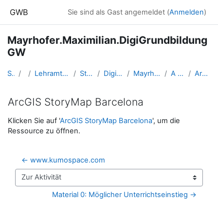
Zum Hauptinhalt
GWB
Sie sind als Gast angemeldet (
Anmelden
)
Mayrhofer.Maximilian.DigiGrundbildung
GW
Startseite
Kurse
Lehramtsausbildung GW im Cluster Österreich Mitte
Studentische Lernkurse
Digitale Grundbildung - SS 2021
Mayrhofer.Maximilian.DigiGrundbildungGW
A 4.4 ArcGIS StoryMaps
ArcGIS StoryMap Barcelona
ArcGIS StoryMap Barcelona
Abschlussbedingungen
Klicken Sie auf '
ArcGIS StoryMap Barcelona
', um die
Ressource zu öffnen.
← www.kumospace.com
Zur Aktivität
Material 0: Möglicher Unterrichtseinstieg →