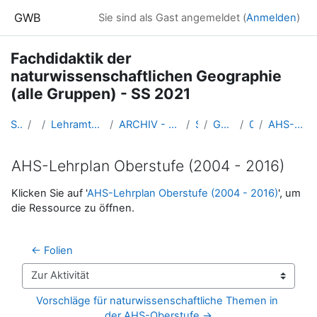
Zum Hauptinhalt
GWB
Sie sind als Gast angemeldet (
Anmelden
)
Fachdidaktik der
naturwissenschaftlichen Geographie
(alle Gruppen) - SS 2021
Startseite
Kurse
Lehramtsausbildung GW im Cluster Österreich Mitte
ARCHIV - Lehrveranstaltungen am Standort Linz - seit 2016
SS_2021
GW_FDnawiGeo_2021ss
06: 22.04.
AHS-Lehrplan Oberstufe (2004 - 2016)
AHS-Lehrplan Oberstufe (2004 - 2016)
Abschlussbedingungen
Klicken Sie auf '
AHS-Lehrplan Oberstufe (2004 - 2016)
', um
die Ressource zu öffnen.
← Folien
Zur Aktivität
Vorschläge für naturwissenschaftliche Themen in 
der AHS-Oberstufe →