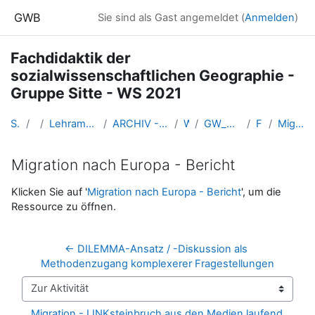
Zum Hauptinhalt
GWB
Sie sind als Gast angemeldet (
Anmelden
)
Fachdidaktik der
sozialwissenschaftlichen Geographie -
Gruppe Sitte - WS 2021
Startseite
Kurse
Lehramtsausbildung GW im Cluster Österreich Mitte
ARCHIV - Lehrveranstaltungen am Standort Linz - seit 2016
WS 2021/22
GW_SowiGeo_Fachdidaktik_Sitte_2021ws
Fr. 05.11.2021
Migration nach Europa - Bericht
Migration nach Europa - Bericht
Abschlussbedingungen
Klicken Sie auf '
Migration nach Europa - Bericht
', um die
Ressource zu öffnen.
← DILEMMA-Ansatz / -Diskussion als 
Methodenzugang komplexerer Fragestellungen
Zur Aktivität
Migration - LINKsteinbruch aus den Medien laufend 