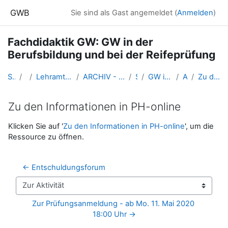
Zum Hauptinhalt
GWB
Sie sind als Gast angemeldet (
Anmelden
)
Fachdidaktik GW: GW in der
Berufsbildung und bei der Reifeprüfung
Startseite
Kurse
Lehramtsausbildung GW im Cluster Österreich Mitte
ARCHIV - Lehrveranstaltungen am Standort Linz - seit 2016
SS_2020
GW in den BMHS und bei der Matura
Allgemeines
Zu den Informationen in PH-online
Zu den Informationen in PH-online
Abschlussbedingungen
Klicken Sie auf '
Zu den Informationen in PH-online
', um die
Ressource zu öffnen.
← Entschuldungsforum
Zur Aktivität
Zur Prüfungsanmeldung - ab Mo. 11. Mai 2020 
18:00 Uhr →