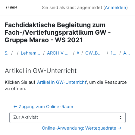
Zum Hauptinhalt
GWB
Sie sind als Gast angemeldet (
Anmelden
)
Fachdidaktische Begleitung zum
Fach-/Vertiefungspraktikum GW -
Gruppe Marso - WS 2021
Startseite
Kurse
Lehramtsausbildung GW im Cluster Österreich Mitte
ARCHIV - Lehrveranstaltungen am Standort Linz - seit 2016
WS 2021/22
GW_BegleitLV_Bachelorpraktikum_Marso_2021ws
10 - Fr. 10. Dez. 2021
Artikel in GW-Unterricht
Artikel in GW-Unterricht
Abschlussbedingungen
Klicken Sie auf '
Artikel in GW-Unterricht
', um die Ressource
zu öffnen.
← Zugang zum Online-Raum
Zur Aktivität
Online-Anwendung: Wertequadrate →