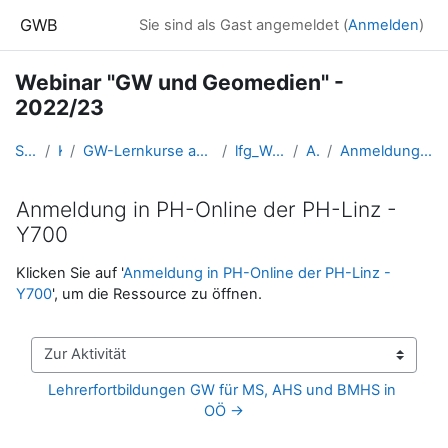
Zum Hauptinhalt
GWB
Sie sind als Gast angemeldet (
Anmelden
)
Webinar "GW und Geomedien" -
2022/23
Startseite
Kurse
GW-Lernkurse aus der Fortbildung (und Ausbildung bis 2016)
lfg_WebinarGW20222023
Allgemein
Anmeldung in PH-Online der PH-Linz - Y700
Anmeldung in PH-Online der PH-Linz -
Y700
Abschlussbedingungen
Klicken Sie auf '
Anmeldung in PH-Online der PH-Linz -
Y700
', um die Ressource zu öffnen.
Zur Aktivität
Lehrerfortbildungen GW für MS, AHS und BMHS in 
OÖ →