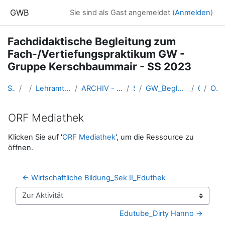
Zum Hauptinhalt
GWB
Sie sind als Gast angemeldet (
Anmelden
)
Fachdidaktische Begleitung zum
Fach-/Vertiefungspraktikum GW -
Gruppe Kerschbaummair - SS 2023
Startseite
Kurse
Lehramtsausbildung GW im Cluster Österreich Mitte
ARCHIV - Lehrveranstaltungen am Standort Linz - seit 2016
SS_2023
GW_BegleitLV_Bachelorpraktikum_Kerschbaummair_2023ss
08-27.04.
ORF Mediathek
ORF Mediathek
Abschlussbedingungen
Klicken Sie auf '
ORF Mediathek
', um die Ressource zu
öffnen.
← Wirtschaftliche Bildung_Sek II_Eduthek
Zur Aktivität
Edutube_Dirty Hanno →