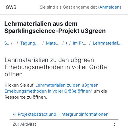
Zum Hauptinhalt
GWB
Sie sind als Gast angemeldet (
Anmelden
)
Lehrmaterialien aus dem
Sparklingscience-Projekt u3green
Startseite
Kurse
Tagungen, Events und Arbeitsgemeinschaften GW
Materialien aus Kooperationsprojekten
u3green
Im Projekt entwickelte Lehrmaterialien
Lehrmaterialien zu den u3green Erhebungsmethoden in voller Größe öffnen
Lehrmaterialien zu den u3green
Erhebungsmethoden in voller Größe
öffnen
Abschlussbedingungen
Klicken Sie auf '
Lehrmaterialien zu den u3green
Erhebungsmethoden in voller Größe öffnen
', um die
Ressource zu öffnen.
← Projektabstract und Hintergrundinformationen
Zur Aktivität