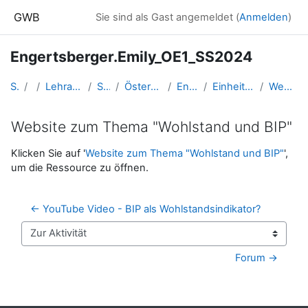
Zum Hauptinhalt
GWB
Sie sind als Gast angemeldet (
Anmelden
)
Engertsberger.Emily_OE1_SS2024
Startseite
Kurse
Lehramtsausbildung GW im Cluster Österreich Mitte
Studentische Lernkurse
Österreich 1 - Postregionale Geographien - SS 2024
Engertsberger.Emily_OE1_SS2024
Einheit 1: Einführung in die Lebensqualität und Wohlstand
Website zum Thema "Wohlstand und BIP"
Website zum Thema "Wohlstand und BIP"
Abschlussbedingungen
Klicken Sie auf '
Website zum Thema "Wohlstand und BIP"
',
um die Ressource zu öffnen.
← YouTube Video - BIP als Wohlstandsindikator?
Zur Aktivität
Forum →
Blöcke
Ergänzungsblöcke