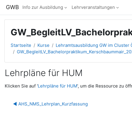
Zum Hauptinhalt
GWB
Info zur Ausbildung
Lehrveranstaltungen
GW_BegleitLV_Bachelorpr
Startseite
Kurse
Lehramtsausbildung GW im Cluster Ö
GW_BegleitLV_Bachelorpraktikum_Kerschbaummair_2
Lehrpläne für HUM
Abschlussbedingungen
Klicken Sie auf '
Lehrpläne für HUM
', um die Ressource zu öff
◀︎ AHS_NMS_Lehrplan_Kurzfassung