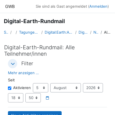
Zum Hauptinhalt
GWB
Sie sind als Gast angemeldet (
Anmelden
)
Digital-Earth-Rundmail
Startseite
Kurse
Tagungen, Events und Arbeitsgemeinschaften GW
Digital:Earth:AT - Fortbildungen zu Geomedien an der Uni/PH Salzburg
Digital-Earth-Rundmailkurs
Neueste Aktivität
Alle Teilnehmer/innen
Digital-Earth-Rundmail: Alle
Teilnehmer/innen
Filter
Filter
Filter
Mehr anzeigen ...
Seit
Seit
Tag
Monat
Jahr
Aktivieren
Stunde
Minute