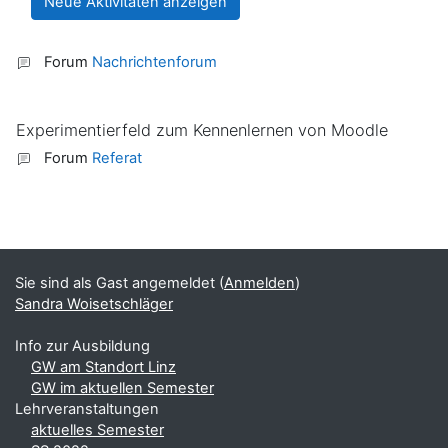
Forum
Nachrichtenforum
Experimentierfeld zum Kennenlernen von Moodle
Forum
Referat
Blöcke
Ergänzungsblöcke
Sie sind als Gast angemeldet (
Anmelden
)
Sandra Woisetschläger
Info zur Ausbildung
GW am Standort Linz
GW im aktuellen Semester
Lehrveranstaltungen
aktuelles Semester