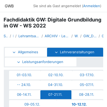
Zum Hauptinhalt
GWB
Sie sind als Gast angemeldet (
Anmelden
)
Fachdidaktik GW: Digitale Grundbildung
in GW - WS 2022
Startseite
Kurse
Lehramtsausbildung GW im Cluster Österreich Mitte
ARCHIV - Lehrveranstaltungen am Standort Linz - seit 2016
WS_2022/23
GW_DigitaleGrundbildung_2022ws
07-21.11.
Abschnittsübersicht
Allgemeines
Lehrveranstaltungen
Leistungsanforderungen
01-03.10.
02-10.10.
03-17.10.
-- 24.10.
04-31.10.
05-07.11.
06-14.11.
07-21.11.
08-28.11.
09-05.12.
10-12.12.