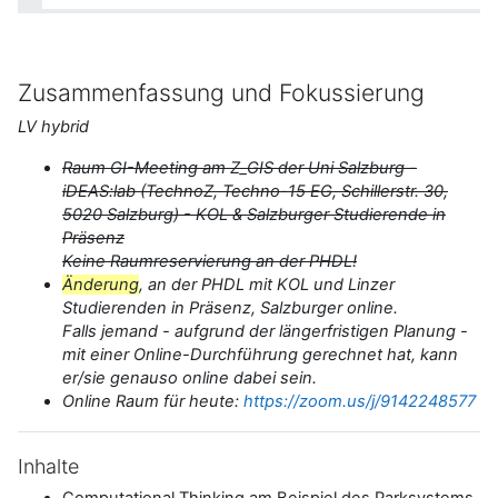
Zusammenfassung und Fokussierung
LV hybrid
Raum GI-Meeting am Z_GIS der Uni Salzburg -
iDEAS:lab (TechnoZ, Techno-15 EG, Schillerstr. 30,
5020 Salzburg) - KOL & Salzburger Studierende in
Präsenz
Keine Raumreservierung an der PHDL!
Änderung
, an der PHDL mit KOL und Linzer
Studierenden in Präsenz, Salzburger online.
Falls jemand - aufgrund der längerfristigen Planung -
mit einer Online-Durchführung gerechnet hat, kann
er/sie genauso online dabei sein.
Online Raum für heute:
https://zoom.us/j/9142248577
Inhalte
Computational Thinking am Beispiel des Parksystems