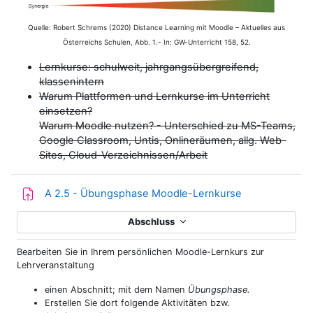
Quelle: Robert Schrems (2020) Distance Learning mit Moodle – Aktuelles aus
Österreichs Schulen, Abb. 1.- In: GW-Unterricht 158, 52.
Lernkurse: schulweit, jahrgangsübergreifend,
klassenintern
Warum Plattformen und Lernkurse im Unterricht
einsetzen?
Warum Moodle nutzen? - Unterschied zu MS-Teams,
Google Classroom, Untis, Onlineräumen, allg. Web-
Sites, Cloud-Verzeichnissen/Arbeit
Aufgabe
A 2.5 - Übungsphase Moodle-Lernkurse
Abschluss
Bearbeiten Sie in Ihrem persönlichen Moodle-Lernkurs zur
Lehrveranstaltung
einen Abschnitt; mit dem Namen
Übungsphase.
Erstellen Sie dort folgende Aktivitäten bzw.