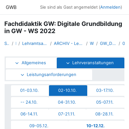
Zum Hauptinhalt
GWB
Sie sind als Gast angemeldet (
Anmelden
)
Fachdidaktik GW: Digitale Grundbildung
in GW - WS 2022
Startseite
Kurse
Lehramtsausbildung GW im Cluster Österreich Mitte
ARCHIV - Lehrveranstaltungen am Standort Linz - seit 2016
WS_2022/23
GW_DigitaleGrundbildung_2022ws
02-10.10.
Abschnittsübersicht
Allgemeines
Lehrveranstaltungen
Leistungsanforderungen
01-03.10.
02-10.10.
03-17.10.
-- 24.10.
04-31.10.
05-07.11.
06-14.11.
07-21.11.
08-28.11.
09-05.12.
10-12.12.