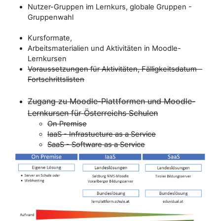
Nutzer-Gruppen im Lernkurs, globale Gruppen -
Gruppenwahl
Kursformate,
Arbeitsmaterialien und Aktivitäten in Moodle-
Lernkursen
Voraussetzungen für Aktivitäten, Fälligkeitsdatum -
Fortschrittslisten
Zugang zu Moodle-Plattformen und Moodle-
Lernkursen für Österreichs Schulen
On Premise
IaaS - Infrastucture as a Service
SaaS - Software as a Service