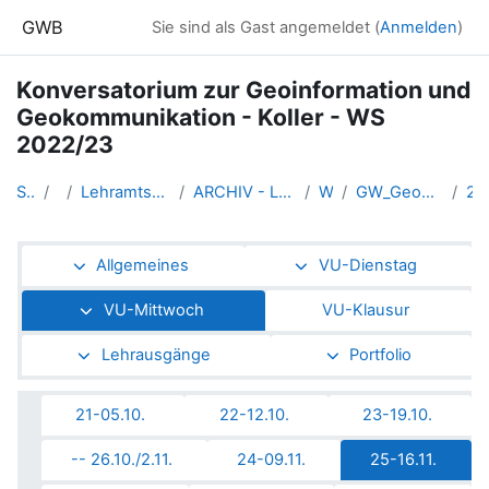
Zum Hauptinhalt
GWB
Sie sind als Gast angemeldet (
Anmelden
)
Konversatorium zur Geoinformation und
Geokommunikation - Koller - WS
2022/23
Startseite
Kurse
Lehramtsausbildung GW im Cluster Österreich Mitte
ARCHIV - Lehrveranstaltungen am Standort Linz - seit 2016
WS_2022/23
GW_Geomedien_KOGeoinformation_Koller_2022ws
25-16.11
Abschnittsübersicht
Allgemeines
VU-Dienstag
VU-Mittwoch
VU-Klausur
Lehrausgänge
Portfolio
21-05.10.
22-12.10.
23-19.10.
-- 26.10./2.11.
24-09.11.
25-16.11.