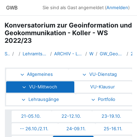
Zum Hauptinhalt
GWB
Sie sind als Gast angemeldet (
Anmelden
)
Konversatorium zur Geoinformation und
Geokommunikation - Koller - WS
2022/23
Startseite
Kurse
Lehramtsausbildung GW im Cluster Österreich Mitte
ARCHIV - Lehrveranstaltungen am Standort Linz - seit 2016
WS_2022/23
GW_Geomedien_KOGeoinformation_Koller_2022ws
27-30.11
Abschnittsübersicht
Allgemeines
VU-Dienstag
VU-Mittwoch
VU-Klausur
Lehrausgänge
Portfolio
21-05.10.
22-12.10.
23-19.10.
-- 26.10./2.11.
24-09.11.
25-16.11.