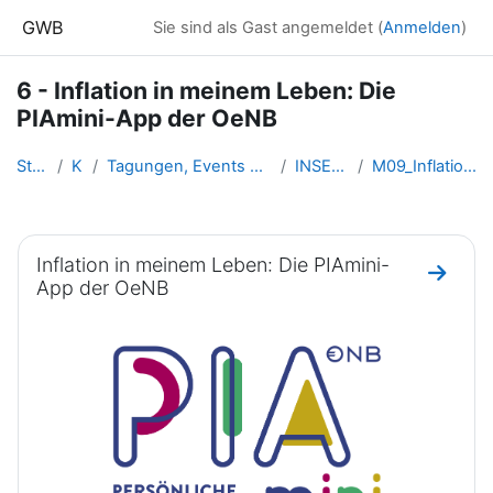
Zum Hauptinhalt
GWB
Sie sind als Gast angemeldet (
Anmelden
)
6 - Inflation in meinem Leben: Die
PIAmini-App der OeNB
Startseite
Kurse
Tagungen, Events und Arbeitsgemeinschaften GW
INSERT-Lernkurse
M09_Inflation _in_meinem_Leben
Abschnittsübersicht
Inflation in meinem Leben: Die PIAmini-
Zum Ab
App der OeNB