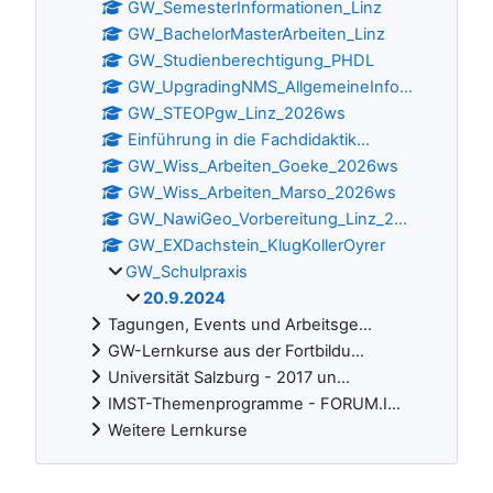
GW_SemesterInformationen_Linz
GW_BachelorMasterArbeiten_Linz
GW_Studienberechtigung_PHDL
GW_UpgradingNMS_AllgemeineInfo...
GW_STEOPgw_Linz_2026ws
Einführung in die Fachdidaktik...
GW_Wiss_Arbeiten_Goeke_2026ws
GW_Wiss_Arbeiten_Marso_2026ws
GW_NawiGeo_Vorbereitung_Linz_2...
GW_EXDachstein_KlugKollerOyrer
GW_Schulpraxis
20.9.2024
Tagungen, Events und Arbeitsge...
GW-Lernkurse aus der Fortbildu...
Universität Salzburg - 2017 un...
IMST-Themenprogramme - FORUM.I...
Weitere Lernkurse