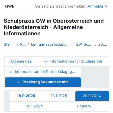
Zum Hauptinhalt
GWB
Sie sind als Gast angemeldet (
Anmelden
)
Schulpraxis GW in Oberösterreich und
Niederösterreich - Allgemeine
Informationen
Startseite
Kurse
Lehramtsausbildung GW im Clust...
GW_Schulpraxis
20.9.2024
Abschnittsübersicht
Allgemeines
Informationen für Studierende
Informationen für Praxispädagog*innen
Praxistag Sekundarstufe
18.9.2025
13.1.2025
20.9.2024
15.1.2024
Frühere