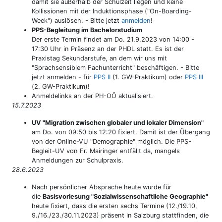
damit sie außerhalb der Schulzeit liegen und keine
Kollissionen mit der Induktionsphase ("On-Boarding-
Week") auslösen. - Bitte jetzt
anmelden
!
PPS-Begleitung im Bachelorstudium
Der erste Termin findet am Do. 21.9.2023 von 14:00 -
17:30 Uhr in Präsenz an der PHDL statt. Es ist der
Praxistag Sekundarstufe, an dem wir uns mit
"Sprachsensiblem Fachunterricht" beschäftigen. - Bitte
jetzt anmelden - für
PPS II
(1. GW-Praktikum) oder
PPS III
(2. GW-Praktikum)!
Anmeldelinks an der PH-OÖ aktualisiert.
15.7.2023
UV "Migration zwischen globaler und lokaler Dimension"
am Do. von 09:50 bis 12:20 fixiert. Damit ist der Übergang
von der Online-VU "Demographie" möglich. Die PPS-
Begleit-UV von Fr. Mairinger entfällt da, mangels
Anmeldungen zur Schulpraxis.
28.6.2023
Nach persönlicher Absprache heute wurde für
die
Basisvorlesung "Sozialwissenschaftliche Geographie"
heute fixiert, dass die ersten sechs Termine (12./19.10,
9./16./23./30.11.2023) präsent in Salzburg stattfinden, die