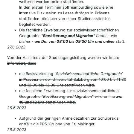
weiteren werden online stattfinden.
In den ersten Terminen sollTeambuilding sowie eine
intensive Diskussion zu Leseaufträgen in Präsenz
stattfinden, die auch von eine:r Studienassitent:in
begleitet werden.
Die fachliche Erweiterung zur sozialwissenschaftlichen
Geographie
"
Bevölkerung und Migration"
findet - wie
bisher -
am Do. von 08:00 bis 09:30 Uhr und online
statt.
27.6.2023
Von der Assistenz der Studiengangsleitung wurden wir heute
informiert, dass
die Basisvorlesung
"Sozialwissenschaftliche Geographie"
in Präsenz
an der Universität Salzburg von 10:00 bis 11:30
und 12:00 bis 13.30 Uhr stattfinden wird.
die fachliche Erweiterung zur sozialwissenschaftlichen
Geographie "
Bevölkerung und Migration
" wird online
zw.
10 und 12 Uhr
stattfinden wird.
26.6.2023
Aufgrund der geringen Anmeldezahlen zur Schulpraxis
entfällt die PPS-Gruppe von Fr. Mairinger.
26.5.2023