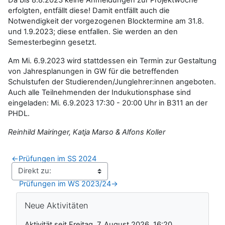
erfolgten, entfällt diese! Damit entfällt auch die
Notwendigkeit der vorgezogenen Blocktermine am 31.8.
und 1.9.2023; diese entfallen. Sie werden an den
Semesterbeginn gesetzt.
Am Mi. 6.9.2023 wird stattdessen ein Termin zur Gestaltung
von Jahresplanungen in GW für die betreffenden
Schulstufen der Studierenden/Junglehrer:innen angeboten.
Auch alle Teilnehmenden der Indukutionsphase sind
eingeladen: Mi. 6.9.2023 17:30 - 20:00 Uhr in B311 an der
PHDL.
Reinhild Mairinger, Katja Marso & Alfons Koller
←
Prüfungen im SS 2024
Prüfungen im WS 2023/24
→
Blöcke
Neue Aktivitäten überspringen
Neue Aktivitäten
Aktivität seit Freitag, 7. August 2026, 16:20