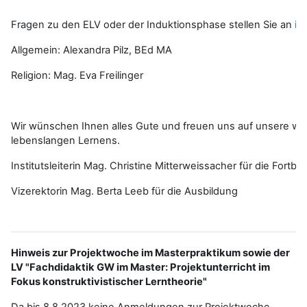
Fragen zu den ELV oder der Induktionsphase stellen Sie an
in
Allgemein: Alexandra Pilz, BEd MA
Religion: Mag. Eva Freilinger
Wir wünschen Ihnen alles Gute und freuen uns auf unsere 
lebenslangen Lernens.
Institutsleiterin Mag. Christine Mitterweissacher für die Fortbi
Vizerektorin Mag. Berta Leeb für die Ausbildung
Hinweis zur Projektwoche im Masterpraktikum sowie der
LV "Fachdidaktik GW im Master: Projektunterricht im
Fokus konstruktivistischer Lerntheorie"
Da bis 8.8.2023 keine Anmeldungen zur Projektwoche