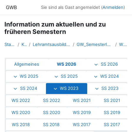
Zum Hauptinhalt
GWB
Sie sind als Gast angemeldet (
Anmelden
)
Information zum aktuellen und zu
früheren Semestern
Startseite
Kurse
Lehramtsausbildung GW im Clust...
GW_SemesterInformationen_Linz
WS 2023
Abschnittsübersicht
Allgemeines
WS 2026
SS 2026
WS 2025
SS 2025
WS 2024
SS 2024
WS 2023
SS 2023
WS 2022
SS 2022
WS 2021
SS 2021
WS 2020
SS 2020
WS 2019
SS 2019
WS 2018
SS 2018
WS 2017
SS 2017