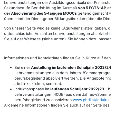
Lehrveranstaltungen der Ausbildungscurricula der Primarstufe
Sekundarstufe Berufsbildung im Ausmaß
von 5 ECTS-AP
als 
der Absolvierung des 5-tägigen MOOCs
geltend gemacht wer
übernimmt der Dienstgeber Bildungsdirektion (über die Direkti
Von unserer Seite wird es keine „Äquivalenzlisten“ geben, da S
unterschiedliche Anzahl an Lehrveranstaltungen absolviert h
Sie auf der Webseite (siehe unten). Sie können dazu passend
Informationen und Kontaktdaten finden Sie in Kürze auf den 
Bei einer
Anstellung im laufenden Schuljahr 2023/24
k
Lehrveranstaltungen aus dem Jahres-/Sommerprogra
berufsbegleitend absolviert werden. Die Angebote finde
alle Links klicken, scrollen).
Induktionsphase im
laufenden Schuljahr 2022/23
- hie
Lehrveranstaltungen (40UE) aus dem Jahres-/Somme
berufsbegleitend zu absolvieren
www.phdl.at/Induktion
Allgemeine Informationen finden Sie auch auf der Seite des