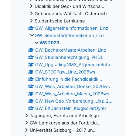
Didaktik der Geo- und Wirtscha...
Gebundenes Wahlfach: Österreich
Studentische Lernkurse
GW_AllgemeineInformationen_Linz
GW_SemesterInformationen_Linz
WS 2023
GW_BachelorMasterArbeiten_Linz
GW_Studienberechtigung_PHDL
GW_UpgradingNMS_AllgemeineInfo...
GW_STEOPgw_Linz_2026ws
Einführung in die Fachdidaktik...
GW_Wiss_Arbeiten_Goeke_2026ws
GW_Wiss_Arbeiten_Marso_2026ws
GW_NawiGeo_Vorbereitung_Linz_2...
GW_EXDachstein_KlugKollerOyrer
Tagungen, Events und Arbeitsge...
GW-Lernkurse aus der Fortbildu...
Universität Salzburg - 2017 un...