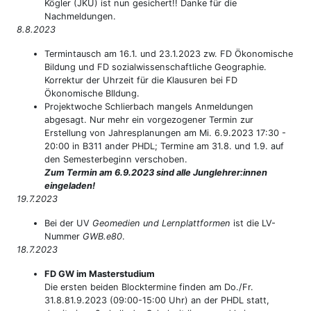
Kögler (JKU) ist nun gesichert!! Danke für die
Nachmeldungen.
8.8.2023
Termintausch am 16.1. und 23.1.2023 zw. FD Ökonomische
Bildung und FD sozialwissenschaftliche Geographie.
Korrektur der Uhrzeit für die Klausuren bei FD
Ökonomische BIldung.
Projektwoche Schlierbach mangels Anmeldungen
abgesagt. Nur mehr ein vorgezogener Termin zur
Erstellung von Jahresplanungen am Mi. 6.9.2023 17:30 -
20:00 in B311 ander PHDL; Termine am 31.8. und 1.9. auf
den Semesterbeginn verschoben.
Zum Termin am 6.9.2023 sind alle Junglehrer:innen
eingeladen!
19.7.2023
Bei der UV
Geomedien und Lernplattformen
ist die LV-
Nummer
GWB.e80
.
18.7.2023
FD GW im Masterstudium
Die ersten beiden Blocktermine finden am Do./Fr.
31.8.81.9.2023 (09:00-15:00 Uhr) an der PHDL statt,