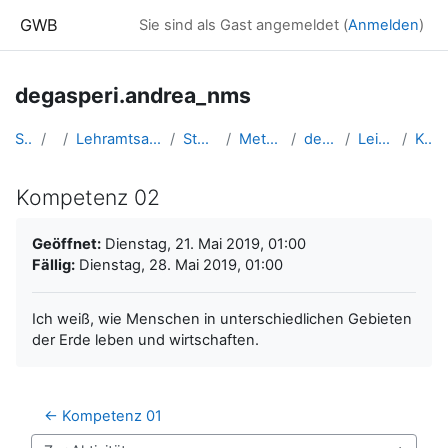
Zum Hauptinhalt
GWB
Sie sind als Gast angemeldet (
Anmelden
)
degasperi.andrea_nms
Startseite
Kurse
Lehramtsausbildung GW im Cluster Österreich Mitte
Studentische Lernkurse
Methodik der NMS - 2019 SS
degasperi.andrea_nms
Leistungsdokumentation
Kompetenz 02
Kompetenz 02
Abschlussbedingungen
Geöffnet:
Dienstag, 21. Mai 2019, 01:00
Fällig:
Dienstag, 28. Mai 2019, 01:00
Ich weiß, wie Menschen in unterschiedlichen Gebieten
der Erde leben und wirtschaften.
← Kompetenz 01