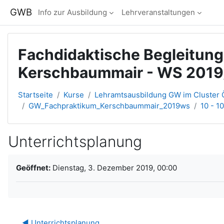
Zum Hauptinhalt
GWB
Info zur Ausbildung
Lehrveranstaltungen
Fachdidaktische Begleitun
Kerschbaummair - WS 2019
Startseite
Kurse
Lehramtsausbildung GW im Cluster Ö
GW_Fachpraktikum_Kerschbaummair_2019ws
10 - 1
Unterrichtsplanung
Abschlussbedingungen
Geöffnet:
Dienstag, 3. Dezember 2019, 00:00
◀︎ Unterrichtsplanung