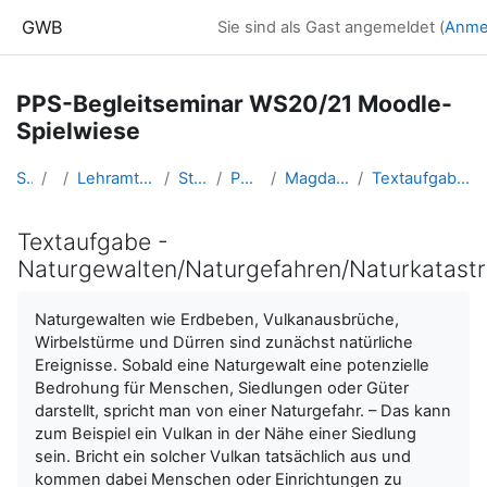
Zum Hauptinhalt
GWB
Sie sind als Gast angemeldet (
Anme
PPS-Begleitseminar WS20/21 Moodle-
Spielwiese
Startseite
Kurse
Lehramtsausbildung GW im Cluster Österreich Mitte
Studentische Lernkurse
PPS Spielwiese WS20/21
Magdalena Glavas: Naturgewalten (1.Klasse)
Textaufgabe - Naturgewalten/Naturgefahren/Naturkatastrophen
Textaufgabe -
Naturgewalten/Naturgefahren/Naturkatast
Abschlussbedingungen
Naturgewalten wie Erdbeben, Vulkanausbrüche,
Wirbelstürme und Dürren sind zunächst natürliche
Ereignisse. Sobald eine Naturgewalt eine potenzielle
Bedrohung für Menschen, Siedlungen oder Güter
darstellt, spricht man von einer Naturgefahr. – Das kann
zum Beispiel ein Vulkan in der Nähe einer Siedlung
sein. Bricht ein solcher Vulkan tatsächlich aus und
kommen dabei Menschen oder Einrichtungen zu