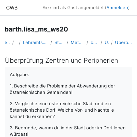
Zum Hauptinhalt
GWB
Sie sind als Gast angemeldet (
Anmelden
)
barth.lisa_ms_ws20
Startseite
Kurse
Lehramtsausbildung GW im Cluster Österreich Mitte
Studentische Lernkurse
Methodik der NMS - 2020 WS
barth,lisa_ms_ws20
Überprüfung
Überprüfung Zentren und Peripherien
Überprüfung Zentren und Peripherien
Abschlussbedingungen
Aufgabe:
1. Beschreibe die Probleme der Abwanderung der
österreichischen Gemeinden!
2. Vergleiche eine österreichische Stadt und ein
österreichisches Dorf! Welche Vor- und Nachteile
kannst du erkennen?
3. Begründe, warum du in der Stadt oder im Dorf leben
würdest!