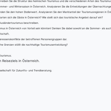
reiben Sie die Struktur des heimischen Tourismus und die verschiedenen Arten des Tourismus
ommer- und Wintersaison in Österreich. Analysieren Sie die Entwicklungen der Übernachtungen
den Sie den hohen Stellenwert. Analysieren Sie den Marktanteil der Tourismusregionen in Öst
rten sich die Gäste in Österreich? Wie stellt sich das touristische Angebot darauf ein?
 Ausländertourismus beschreiben.
mus in Österreich von Vorteil sein könnten! Denken Sie dabei sowohl an die Sommer- als auch
tschaft.
nteressenskonflikte der betroffenen Personengruppen dar.
che Grenzen stößt die nachhaltige Tourismusentwicklung?
Tourismus.
Reiseziels in Österreich.
esellschaft für Zukunfts- und Trendberatung.