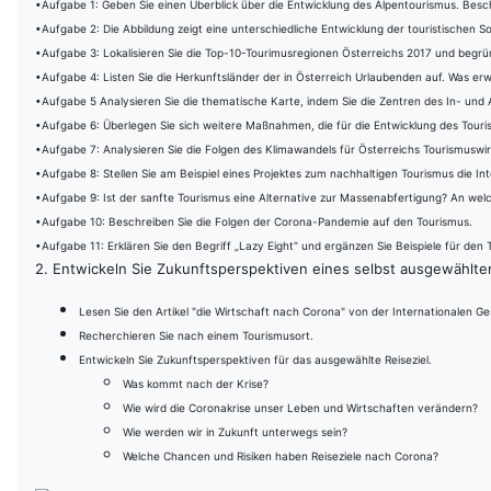
•Aufgabe 1: Geben Sie einen Überblick über die Entwicklung des Alpentourismus. Besch
•Aufgabe 2: Die Abbildung zeigt eine unterschiedliche Entwicklung der touristischen S
•Aufgabe 3: Lokalisieren Sie die Top-10-Tourimusregionen Österreichs 2017 und begrün
•Aufgabe 4: Listen Sie die Herkunftsländer der in Österreich Urlaubenden auf. Was erwa
•Aufgabe 5 Analysieren Sie die thematische Karte, indem Sie die Zentren des In- und
•Aufgabe 6: Überlegen Sie sich weitere Maßnahmen, die für die Entwicklung des Touris
•Aufgabe 7: Analysieren Sie die Folgen des Klimawandels für Österreichs Tourismuswir
•Aufgabe 8: Stellen Sie am Beispiel eines Projektes zum nachhaltigen Tourismus die I
•Aufgabe 9: Ist der sanfte Tourismus eine Alternative zur Massenabfertigung? An wel
•Aufgabe 10: Beschreiben Sie die Folgen der Corona-Pandemie auf den Tourismus.
•Aufgabe 11: Erklären Sie den Begriff „Lazy Eight“ und ergänzen Sie Beispiele für den 
2. Entwickeln Sie Zukunftsperspektiven eines selbst ausgewählten 
Lesen Sie den Artikel "die Wirtschaft nach Corona" von der Internationalen G
Recherchieren Sie nach einem Tourismusort.
Entwickeln Sie Zukunftsperspektiven für das ausgewählte Reiseziel.
Was kommt nach der Krise?
Wie wird die Coronakrise unser Leben und Wirtschaften verändern?
Wie werden wir in Zukunft unterwegs sein?
Welche Chancen und Risiken haben Reiseziele nach Corona?