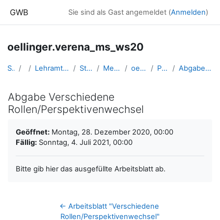
Zum Hauptinhalt
GWB
Sie sind als Gast angemeldet (
Anmelden
)
oellinger.verena_ms_ws20
Startseite
Kurse
Lehramtsausbildung GW im Cluster Österreich Mitte
Studentische Lernkurse
Methodik der NMS - 2020 WS
oellinger.verena_ms_ws20
Perspektivenwechsel
Abgabe Verschiedene Rollen/Perspektivenwechsel
Abgabe Verschiedene
Rollen/Perspektivenwechsel
Abschlussbedingungen
Geöffnet:
Montag, 28. Dezember 2020, 00:00
Fällig:
Sonntag, 4. Juli 2021, 00:00
Bitte gib hier das ausgefüllte Arbeitsblatt ab.
← Arbeitsblatt "Verschiedene 
Rollen/Perspektivenwechsel"