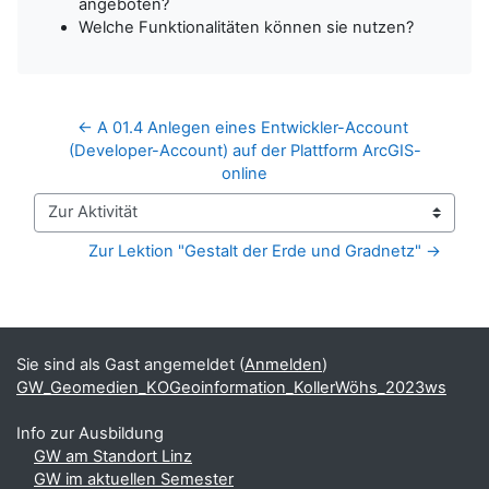
angeboten?
Welche Funktionalitäten können sie nutzen?
← A 01.4 Anlegen eines Entwickler-Account 
(Developer-Account) auf der Plattform ArcGIS-
online
Zur Aktivität
Zur Lektion "Gestalt der Erde und Gradnetz" →
Blöcke
Ergänzungsblöcke
Sie sind als Gast angemeldet (
Anmelden
)
GW_Geomedien_KOGeoinformation_KollerWöhs_2023ws
Info zur Ausbildung
GW am Standort Linz
GW im aktuellen Semester