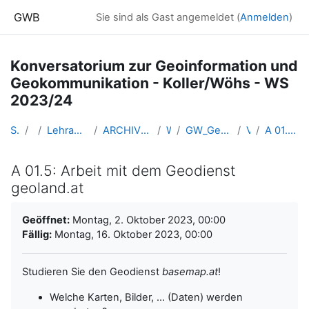
Zum Hauptinhalt
GWB
Sie sind als Gast angemeldet (
Anmelden
)
Konversatorium zur Geoinformation und
Geokommunikation - Koller/Wöhs - WS
2023/24
Startseite
Kurse
Lehramtsausbildung GW im Cluster Österreich Mitte
ARCHIV - Lehrveranstaltungen am Standort Linz - seit 2016
WS_2023/24
GW_Geomedien_KOGeoinformation_KollerWöhs_2023ws
VU-Montag
A 01.5: Arbeit mit dem Geodienst geoland.at
A 01.5: Arbeit mit dem Geodienst
geoland.at
Abschlussbedingungen
Geöffnet:
Montag, 2. Oktober 2023, 00:00
Fällig:
Montag, 16. Oktober 2023, 00:00
Studieren Sie den Geodienst
basemap.at
!
Welche Karten, Bilder, ... (Daten) werden